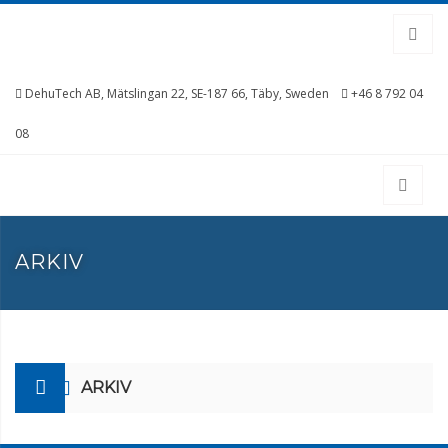
DehuTech AB, Mätslingan 22, SE-187 66, Täby, Sweden
+46 8 792 04
08
ARKIV
ARKIV