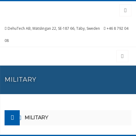
DehuTech AB, Mätslingan 22, SE-187 66, Täby, Sweden
+46 8 792 04
08
MILITARY
MILITARY